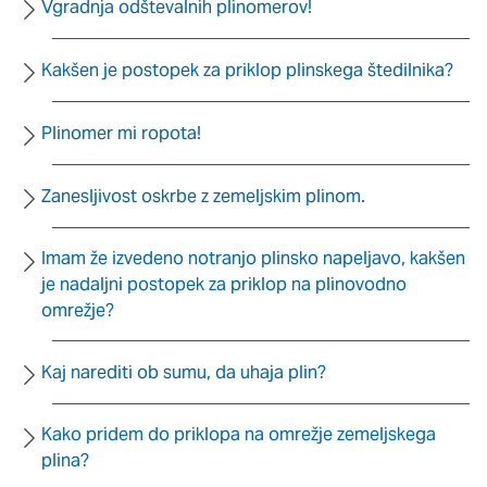
oglaševalska podjetja jih lahko uporabljajo za izdelavo profila
Vgradnja odštevalnih plinomerov!
vaših interesov, ki ga nato uporabijo za prikazovanje ustreznih
oglasov na drugih spletnih mestih. Pri delu uporabljajo
Kakšen je postopek za priklop plinskega štedilnika?
edinstveno prepoznavanje vašega brskalnika in naprave. Če
zavrnete uporabo teh piškotkov, ne boste deležni našega
ciljnega spletnega oglaševanja.
Plinomer mi ropota!
Potrdi moje izbire
Zanesljivost oskrbe z zemeljskim plinom.
DOVOLI VSE
Imam že izvedeno notranjo plinsko napeljavo, kakšen
je nadaljni postopek za priklop na plinovodno
omrežje?
Kaj narediti ob sumu, da uhaja plin?
Kako pridem do priklopa na omrežje zemeljskega
plina?