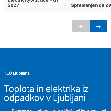
Electricity Auction – Q1
2027
Spremenjen delov
TEO Ljubljana
Toplota in elektrika iz
odpadkov v Ljubljani
Povezava na spletno stran s ključnimi informacijami.