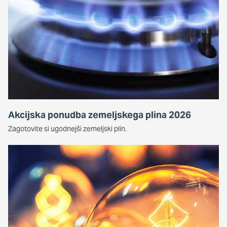
oglaševalska podjetja jih lahko uporabljajo za izdelavo profila
vaših interesov, ki ga nato uporabijo za prikazovanje ustreznih
oglasov na drugih spletnih mestih. Pri delu uporabljajo
edinstveno prepoznavanje vašega brskalnika in naprave. Če
zavrnete uporabo teh piškotkov, ne boste deležni našega
ciljnega spletnega oglaševanja.
Potrdi moje izbire
DOVOLI VSE
Akcijska ponudba zemeljskega plina 2026
Zagotovite si ugodnejši zemeljski plin.