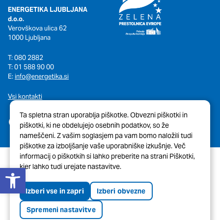
ENERGETIKA LJUBLJANA
d.o.o.
Verovškova ulica 62
1000 Ljubljana
T: 080 2882
T: 01 588 90 00
E:
info@energetika.si
Vsi kontakti
Ta spletna stran uporablja piškotke. Obvezni piškotki in
piškotki, ki ne obdelujejo osebnih podatkov, so že
nameščeni. Z vašim soglasjem pa vam bomo naložili tudi
piškotke za izboljšanje vaše uporabniške izkušnje. Več
informacij o piškotkih si lahko preberite na strani Piškotki,
Open toolbar
kjer lahko tudi urejate nastavitve.
© 2026 Javni Holding Ljubljana
Pravno obvestilo
Piškotki
Izberi vse in zapri
Izberi obvezne
Tehnična pomoč spletne strani
Izjava o dostopnosti
Spremeni nastavitve
Oblikovanje in izvedba:
ENKI