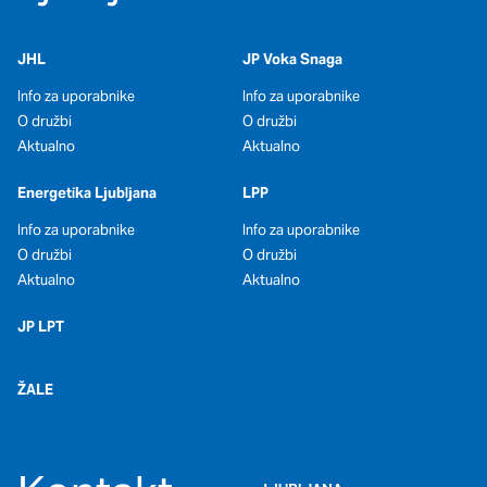
oglaševalska podjetja jih lahko uporabljajo za izdelavo profila
vaših interesov, ki ga nato uporabijo za prikazovanje ustreznih
oglasov na drugih spletnih mestih. Pri delu uporabljajo
JHL
JP Voka Snaga
edinstveno prepoznavanje vašega brskalnika in naprave. Če
zavrnete uporabo teh piškotkov, ne boste deležni našega
Info za uporabnike
Info za uporabnike
ciljnega spletnega oglaševanja.
O družbi
O družbi
Aktualno
Aktualno
Potrdi moje izbire
Energetika Ljubljana
LPP
Info za uporabnike
Info za uporabnike
DOVOLI VSE
O družbi
O družbi
Aktualno
Aktualno
JP LPT
ŽALE