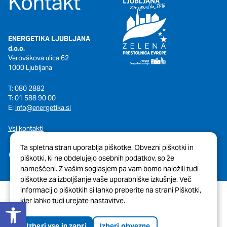
Kontakt
ENERGETIKA LJUBLJANA
d.o.o.
Verovškova ulica 62
1000 Ljubljana
T: 080 2882
T: 01 588 90 00
E:
info@energetika.si
Vsi kontakti
Ta spletna stran uporablja piškotke. Obvezni piškotki in
piškotki, ki ne obdelujejo osebnih podatkov, so že
nameščeni. Z vašim soglasjem pa vam bomo naložili tudi
piškotke za izboljšanje vaše uporabniške izkušnje. Več
informacij o piškotkih si lahko preberite na strani Piškotki,
Open toolbar
kjer lahko tudi urejate nastavitve.
© 2026 Javni Holding Ljubljana
Pravno obvestilo
Piškotki
Izberi vse in zapri
Izberi obvezne