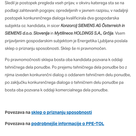
oglaševalska podjetja jih lahko uporabljajo za izdelavo profila
Sledil je postopek pregleda vseh prijav, v okviru katerega sta se na
vaših interesov, ki ga nato uporabijo za prikazovanje ustreznih
podlagi zahtevanih pogojev, opredeljenih v javnem razpisu, v nadaljnji
oglasov na drugih spletnih mestih. Pri delu uporabljajo
postopek konkurenčnega dialoga kvalificirala dva gospodarska
edinstveno prepoznavanje vašega brskalnika in naprave. Če
subjekta oz. kandidata, in sicer
Konzorcij SIEMENS AG Österreich in
zavrnete uporabo teh piškotkov, ne boste deležni našega
ciljnega spletnega oglaševanja.
SIEMENS d.o.o. Slovenija
in
Mytilineos HOLDINGS S.A., Grčija
. Vsem
prijavljenim gospodarskim subjektom je Energetika Ljubljana poslala
sklep o priznanju sposobnosti. Sklep še ni pravnomočen.
Potrdi moje izbire
Po pravnomočnosti sklepa bosta oba kandidata pozvana k oddaji
DOVOLI VSE
tehničnega dela ponudbe. Po prejemu tehničnega dela ponudbe bo z
njima izveden konkurenčni dialog o oddanem tehničnem delu ponudbe,
po zaključku konkurenčnega dialoga o tehničnem delu ponudbe pa
bosta oba pozvana k oddaji komercialnega dela ponudbe.
Povezava na
sklep o priznanju sposobnosti
Povezava na
podrobnejše informacije o PPE-TOL