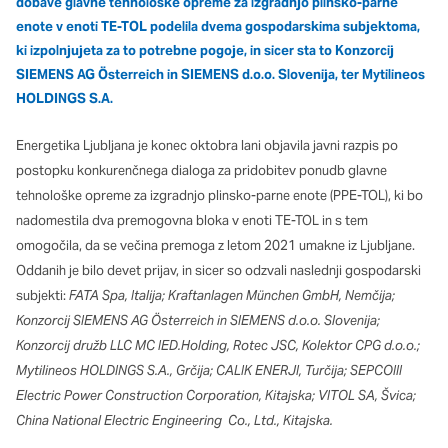
dobave glavne tehnološke opreme za izgradnjo plinsko-parne
Ti piškotki so nujni za delovanje spletnega mesta, zato jih v
enote v enoti TE-TOL podelila dvema gospodarskima subjektoma,
naših sistemih ni mogoče izklopiti. Običajno so nastavljeni
ki izpolnjujeta za to potrebne pogoje, in sicer sta to Konzorcij
samo kot odziv na vaša dejanja, ki vodijo do storitvenih zahtev,
SIEMENS AG Österreich in SIEMENS d.o.o. Slovenija, ter Mytilineos
na primer nastavitev zasebnosti, prijava ali izpolnjevanje
HOLDINGS S.A.
obrazcev. Na voljo imate nastavitev, da brskalnik blokira te
piškotke ali vas opozori na njih. V tem primeru nekateri deli
spletnega mesta ne bodo delovali.
Energetika Ljubljana je konec oktobra lani objavila javni razpis po
postopku konkurenčnega dialoga za pridobitev ponudb glavne
Piškotki za učinkovitost delovanja
tehnološke opreme za izgradnjo plinsko-parne enote (PPE-TOL), ki bo
nadomestila dva premogovna bloka v enoti TE-TOL in s tem
S temi piškotki štejemo obiske in izvor prometa, da lahko
merimo in izboljšamo učinkovitost delovanja našega spletnega
omogočila, da se večina premoga z letom 2021 umakne iz Ljubljane.
mesta. Z njimi prepoznamo, katera mesta so najbolj in najmanj
Oddanih je bilo devet prijav, in sicer so odzvali naslednji gospodarski
priljubljena, in opazujemo, kako se obiskovalci pomikajo po
subjekti:
FATA Spa, Italija; Kraftanlagen München GmbH, Nemčija;
spletnem mestu. Podatki, ki jih piškotki zbirajo, so združeni in
Konzorcij SIEMENS AG Österreich in SIEMENS d.o.o. Slovenija;
anonimni. Če uporabo teh piškotkov zavrnete, ne bomo vedeli,
Konzorcij družb LLC MC IED.Holding, Rotec JSC, Kolektor CPG d.o.o.;
kdaj ste obiskali naše spletno mesto.
Mytilineos HOLDINGS S.A., Grčija; CALIK ENERJI, Turčija; SEPCOIII
Electric Power Construction Corporation, Kitajska; VITOL SA, Švica;
Piškotki za ciljno usmerjenost
China National Electric Engineering Co., Ltd., Kitajska.
Te piškotke nastavijo naši oglaševalski partnerji. Partnerska