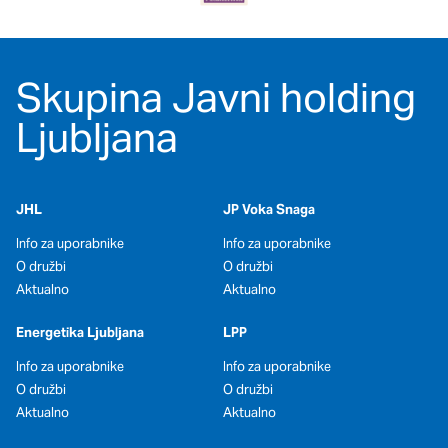
oglaševalska podjetja jih lahko uporabljajo za izdelavo profila
vaših interesov, ki ga nato uporabijo za prikazovanje ustreznih
oglasov na drugih spletnih mestih. Pri delu uporabljajo
edinstveno prepoznavanje vašega brskalnika in naprave. Če
Skupina Javni holding
zavrnete uporabo teh piškotkov, ne boste deležni našega
ciljnega spletnega oglaševanja.
Ljubljana
Potrdi moje izbire
JHL
JP Voka Snaga
DOVOLI VSE
Info za uporabnike
Info za uporabnike
O družbi
O družbi
Aktualno
Aktualno
Energetika Ljubljana
LPP
Info za uporabnike
Info za uporabnike
O družbi
O družbi
Aktualno
Aktualno