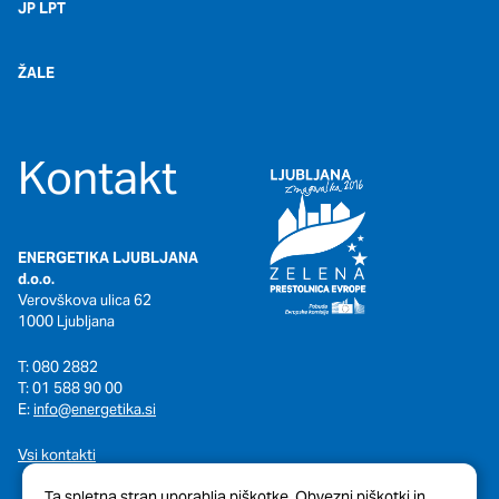
JP LPT
ŽALE
Kontakt
ENERGETIKA LJUBLJANA
d.o.o.
Verovškova ulica 62
1000 Ljubljana
T: 080 2882
T: 01 588 90 00
E:
info@energetika.si
Vsi kontakti
Ta spletna stran uporablja piškotke. Obvezni piškotki in