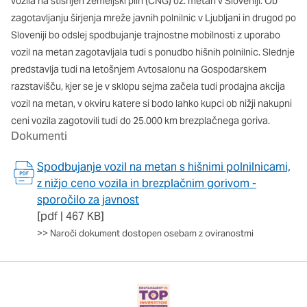
vozila na stisnjen zemeljski plin (CNG) oz. metan v Sloveniji. Ob
Ti piškotki so nujni za delovanje spletnega mesta, zato jih v
zagotavljanju širjenja mreže javnih polnilnic v Ljubljani in drugod po
naših sistemih ni mogoče izklopiti. Običajno so nastavljeni
Sloveniji bo odslej spodbujanje trajnostne mobilnosti z uporabo
samo kot odziv na vaša dejanja, ki vodijo do storitvenih zahtev,
vozil na metan zagotavljala tudi s ponudbo hišnih polnilnic. Slednje
na primer nastavitev zasebnosti, prijava ali izpolnjevanje
obrazcev. Na voljo imate nastavitev, da brskalnik blokira te
predstavlja tudi na letošnjem Avtosalonu na Gospodarskem
piškotke ali vas opozori na njih. V tem primeru nekateri deli
razstavišču, kjer se je v sklopu sejma začela tudi prodajna akcija
spletnega mesta ne bodo delovali.
vozil na metan, v okviru katere si bodo lahko kupci ob nižji nakupni
ceni vozila zagotovili tudi do 25.000 km brezplačnega goriva.
Piškotki za učinkovitost delovanja
Dokumenti
S temi piškotki štejemo obiske in izvor prometa, da lahko
Spodbujanje vozil na metan s hišnimi polnilnicami,
merimo in izboljšamo učinkovitost delovanja našega spletnega
mesta. Z njimi prepoznamo, katera mesta so najbolj in najmanj
z nižjo ceno vozila in brezplačnim gorivom -
priljubljena, in opazujemo, kako se obiskovalci pomikajo po
sporočilo za javnost
spletnem mestu. Podatki, ki jih piškotki zbirajo, so združeni in
[pdf | 467 KB]
anonimni. Če uporabo teh piškotkov zavrnete, ne bomo vedeli,
>>
Naroči dokument dostopen osebam z oviranostmi
kdaj ste obiskali naše spletno mesto.
Piškotki za ciljno usmerjenost
Te piškotke nastavijo naši oglaševalski partnerji. Partnerska