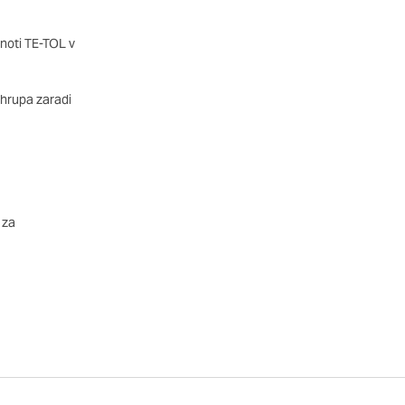
imer nastavitev
 blokira te piškotke ali
noti TE-TOL v
 hrupa zaradi
nkovitost delovanja
jubljena, in
 zbirajo, so združeni
naše spletno mesto.
 za
ih lahko uporabljajo za
sov na drugih spletnih
e. Če zavrnete uporabo