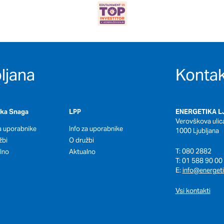
ljana
Kontak
oka Snaga
LPP
ENERGETIKA LJ
Verovškova ulic
za uporabnike
Info za uporabnike
1000 Ljubljana
žbi
O družbi
T: 080 2882
lno
Aktualno
T: 01 588 90 00
E:
info@energeti
Vsi kontakti