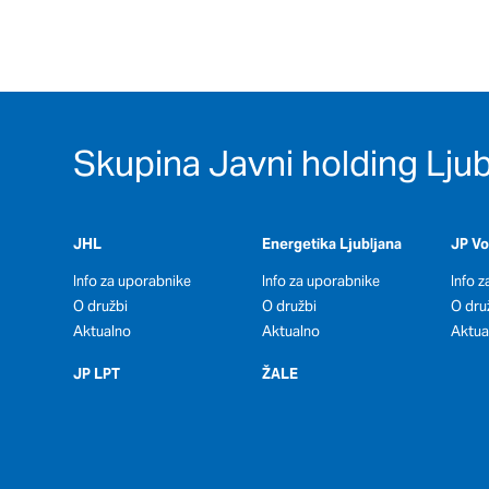
Potrdi moje izbire
Skupina Javni holding Ljub
JHL
Energetika Ljubljana
JP V
Info za uporabnike
Info za uporabnike
Info 
O družbi
O družbi
O dru
Aktualno
Aktualno
Aktua
JP LPT
ŽALE