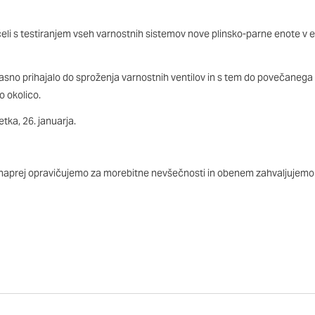
 odziv na vaša dejanja, ki vodijo do storitvenih zahtev, na pr
 izpolnjevanje obrazcev. Na voljo imate nastavitev, da brskalnik
i s testiranjem vseh varnostnih sistemov nove plinsko-parne enote v e
 tem primeru nekateri deli spletnega mesta ne bodo delovali.
časno prihajalo do sproženja varnostnih ventilov in s tem do povečanega
st delovanja
 okolico.
o obiske in izvor prometa, da lahko merimo in izboljšamo uči
tka, 26. januarja.
. Z njimi prepoznamo, katera mesta so najbolj in najmanj pril
skovalci pomikajo po spletnem mestu. Podatki, ki jih piškotki
o teh piškotkov zavrnete, ne bomo vedeli, kdaj ste obiskali 
naprej opravičujemo za morebitne nevšečnosti in obenem zahvaljujemo
erjenost
aši oglaševalski partnerji. Partnerska oglaševalska podjetja j
interesov, ki ga nato uporabijo za prikazovanje ustreznih ogla
abljajo edinstveno prepoznavanje vašega brskalnika in naprav
e deležni našega ciljnega spletnega oglaševanja.