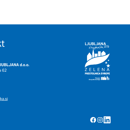
DOVOLI VSE
t
UBLJANA d.o.o.
a 62
ka.si