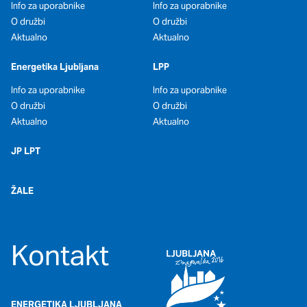
oglaševalska podjetja jih lahko uporabljajo za izdelavo profila
Info za uporabnike
Info za uporabnike
vaših interesov, ki ga nato uporabijo za prikazovanje ustreznih
O družbi
O družbi
oglasov na drugih spletnih mestih. Pri delu uporabljajo
Aktualno
Aktualno
edinstveno prepoznavanje vašega brskalnika in naprave. Če
zavrnete uporabo teh piškotkov, ne boste deležni našega
Energetika Ljubljana
LPP
ciljnega spletnega oglaševanja.
Info za uporabnike
Info za uporabnike
O družbi
O družbi
Potrdi moje izbire
Aktualno
Aktualno
DOVOLI VSE
JP LPT
ŽALE
Kontakt
ENERGETIKA LJUBLJANA