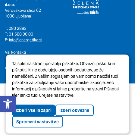
d.o.o.
Verovškova ulica 62
1000 Ljubljana
T: 080 2882
T: 01 588 90 00
E:
info@energetika.si
Vsi kontakti
Ta spletna stran uporablja piškotke. Obvezni piškotki in
piškotki, ki ne obdelujejo osebnih podatkov, so že
nameščeni. Z vašim soglasjem pa vam bomo naložili tudi
piškotke za izboljšanje vaše uporabniške izkušnje. Več
informacij o piškotkih si lahko preberite na strani Piškotki,
Open toolbar
kjer lahko tudi urejate nastavitve.
© 2026 Javni Holding Ljubljana
Pravno obvestilo
Piškotki
Izberi vse in zapri
Izberi obvezne
Tehnična pomoč spletne strani
Izjava o dostopnosti
Spremeni nastavitve
Oblikovanje in izvedba:
ENKI