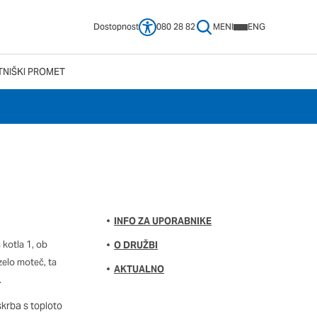
Dostopnost
080 28 82
MENI
ENG
TNIŠKI PROMET
 vašega brskalnika,
tve, vašo napravo ali
ije običajno ne
no spletno uporabniško
 da si ogledate več
pliva na vašo uporabo
INFO ZA UPORABNIKE
 kotla 1, ob
O DRUŽBI
 zelo moteč, ta
AKTUALNO
Vedno aktivni
.
e izklopiti. Običajno
skrba s toploto