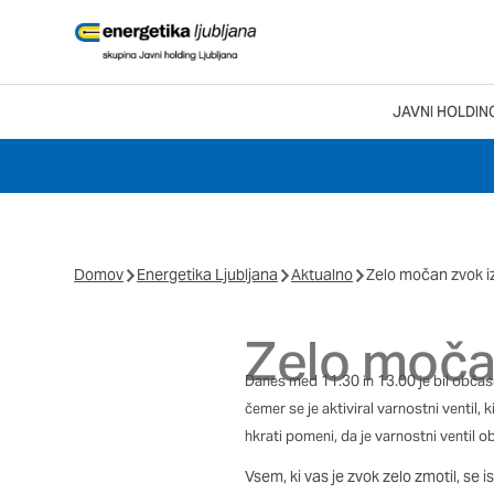
Nastavitve piško
JAVNI HOLDIN
Search Menu
Vaša zasebnost
Ko obiščete katero kol
večinoma v obliki pišk
pa skrbijo, da vaše sp
Domov
Energetika Ljubljana
Aktualno
Zelo močan zvok i
razkrivajo neposredno 
izkušnjo. Nekatere vrst
informacij in spremeni
Zelo močan
tega spletnega mesta i
Danes med 11.30 in 13.00 je bil občasn
čemer se je aktiviral varnostni ventil, 
Obvezni piškotki
hkrati pomeni, da je varnostni ventil 
Ti piškotki so nujni za
Vsem, ki vas je zvok zelo zmotil, se 