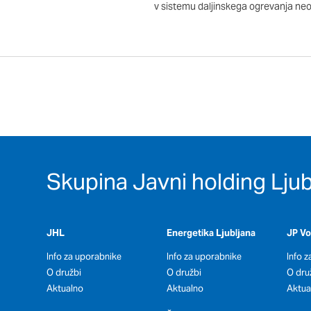
so nastavljeni samo kot
v sistemu daljinskega ogrevanja neo
zasebnosti, prijava ali
vas opozori na njih. V
Piškotki za učinkovito
S temi piškotki štejem
našega spletnega mesta
opazujemo, kako se obi
in anonimni. Če uporab
Skupina Javni holding Ljub
Piškotki za ciljno usm
Te piškotke nastavijo n
JHL
Energetika Ljubljana
JP V
izdelavo profila vaših 
mestih. Pri delu upor
Info za uporabnike
Info za uporabnike
Info 
O družbi
O družbi
teh piškotkov, ne bost
O dru
Aktualno
Aktualno
Aktua