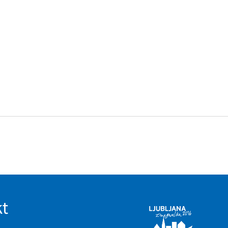
imer nastavitev
 blokira te piškotke ali
nkovitost delovanja
jubljena, in
 zbirajo, so združeni
naše spletno mesto.
ih lahko uporabljajo za
sov na drugih spletnih
e. Če zavrnete uporabo
t