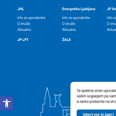
Potrdi moje izbire
JHL
Energetika Ljubljana
JP V
Info za uporabnike
Info za uporabnike
Info 
O družbi
O družbi
O dru
Aktualno
Aktualno
Aktua
JP LPT
ŽALE
Ta spletna stran uporabl
Open toolbar
vašim soglasjem pa vam b
si lahko preberite na stra
Izberi vse in zapri