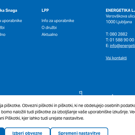
oka Snaga
LPP
ENERGETIKA LJ
Verovškova ulic
za uporabnike
Info za uporabnike
1000 Ljubljana
žbi
O družbi
T: 080 2882
lno
Aktualno
T: 01 588 90 00
E:
info@energeti
Vsi kontakti
ja piškotke. Obvezni piškotki in piškotki, ki ne obdelujejo osebnih podat
omo naložili tudi piškotke za izboljšanje vaše uporabniške izkušnje. Več
ni Piškotki, kjer lahko tudi urejate nastavitve.
Izberi obvezne
Spremeni nastavitve