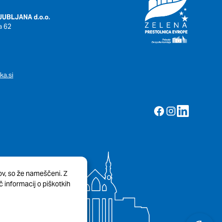
DOVOLI VSE
UBLJANA d.o.o.
a 62
ka.si
kov, so že nameščeni. Z
 informacij o piškotkih