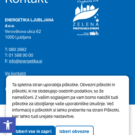
ENERGETIKA LJUBLJANA
d.o.o.
Verovškova ulica 62
1000 Ljubljana
T: 080 2882
T: 01 588 90 00
E:
info@energetika.si
Vsi kontakti
Ta spletna stran uporablja piškotke. Obvezni piškotki in
piškotki, ki ne obdelujejo osebnih podatkov, so že
nameščeni. Z vašim soglasjem pa vam bomo naložili tudi
piškotke za izboljšanje vaše uporabniške izkušnje. Več
informacij o piškotkih si lahko preberite na strani Piškotki,
Open toolbar
kjer lahko tudi urejate nastavitve.
© 2026 Javni Holding Ljubljana
Pravno obvestilo
Piškotki
Izberi vse in zapri
Izberi obvezne
Tehnična pomoč spletne strani