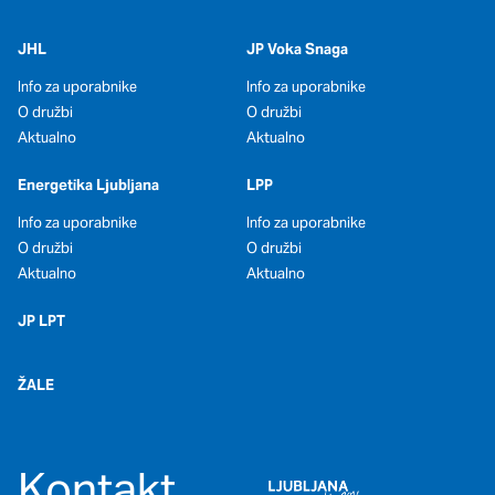
oglaševalska podjetja jih lahko uporabljajo za izdelavo profila
vaših interesov, ki ga nato uporabijo za prikazovanje ustreznih
JHL
JP Voka Snaga
oglasov na drugih spletnih mestih. Pri delu uporabljajo
edinstveno prepoznavanje vašega brskalnika in naprave. Če
Info za uporabnike
Info za uporabnike
zavrnete uporabo teh piškotkov, ne boste deležni našega
O družbi
O družbi
ciljnega spletnega oglaševanja.
Aktualno
Aktualno
Energetika Ljubljana
LPP
Potrdi moje izbire
Info za uporabnike
Info za uporabnike
DOVOLI VSE
O družbi
O družbi
Aktualno
Aktualno
JP LPT
ŽALE
Kontakt