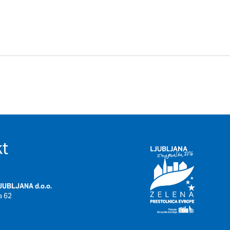
t
UBLJANA d.o.o.
a 62