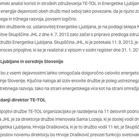
mski analizi koristi in stroških združevanja TE-TOL in Energetike Ljublja
energije dejavnosti obeh družb med seboj tako povezane, da je njuno z
ega in tržnega razvoja, povsem logično.
edini družbenik oz. ustanovitelj Energetike Ljubljana, je na podlagi sklep
itve Skupščine JHL z dne 4. 7. 2013 zato začel s pripravo predloga združi
družbi Energetika Ljubljana. Skupščina JHL, ki je potekala 11. 9. 2013, j
roces pripojitve, ki se je realiziral z vpisom v sodni register dne 31. 1. 20
 Ljubljane in osrednje Slovenije
a bo z vsemi dejavnostmi lahko omogočala dolgoročno celovito energets
nje Slovenije. Ključna naloga ali izziv enovite družbe je poleg ustrezneg
trebnega razvoja, tako na strani energetskega vira kot na strani omrežja
danji direktor TE-TOL
ipojitvi družbe TE-TOL organizacijsko je razdeljena na 11 delovnih podro
 JHL je za direktorja družbe imenovala Sama Lozeja, ki je doslej vodil d
tika Ljubljana, Hrvoja Draškovića, ki je to družbo vodil 11 let, je Skup
i poslov novemu direktorju bo Hrvoje Drašković prevzel funkcijo svetova