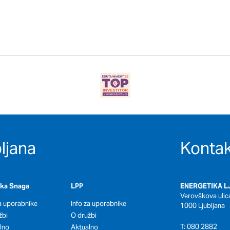
ljana
Kontak
oka Snaga
LPP
ENERGETIKA LJ
Verovškova ulic
za uporabnike
Info za uporabnike
1000 Ljubljana
žbi
O družbi
T: 080 2882
lno
Aktualno