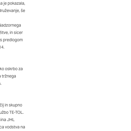
na je pokazala,
DOVOLI VSE
druževanje, še
a Nadzornega
tve, in sicer
e s predlogom
14.
ko oskrbo za
a tržnega
.
čij in skupno
ružbo TE-TOL.
ščina JHL
lca vodstva na