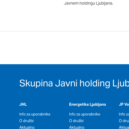
Javnem holdingu Ljubljana.
Skupina Javni holding Ljub
JHL
Energetika Ljubljana
JP V
Info za uporabnike
Info za uporabnike
Info 
O družbi
O družbi
O dru
Aktualno
Aktualno
Aktua