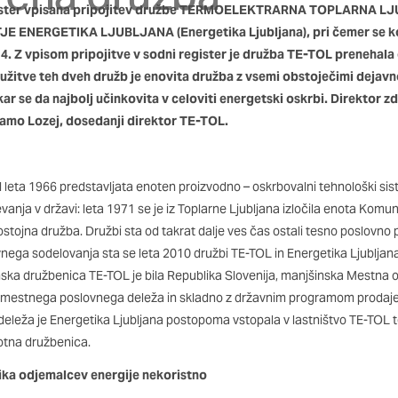
 odziv na vaša dejanja, ki vodijo do storitvenih zahtev, na pr
 register vpisana pripojitev družbe TERMOELEKTRARNA TOPLARNA 
 izpolnjevanje obrazcev. Na voljo imate nastavitev, da brskalnik
E ENERGETIKA LJUBLJANA (Energetika Ljubljana), pri čemer se k
 tem primeru nekateri deli spletnega mesta ne bodo delovali.
14. Z vpisom pripojitve v sodni register je družba TE-TOL prenehala
užitve teh dveh družb je enovita družba z vsemi obstoječimi dejavn
kar se da najbolj učinkovita v celoviti energetski oskrbi. Direktor 
st delovanja
Samo Lozej, dosedanji direktor TE-TOL.
o obiske in izvor prometa, da lahko merimo in izboljšamo uči
. Z njimi prepoznamo, katera mesta so najbolj in najmanj pril
skovalci pomikajo po spletnem mestu. Podatki, ki jih piškotki
d leta 1966 predstavljata enoten proizvodno – oskrbovalni tehnološki si
o teh piškotkov zavrnete, ne bomo vedeli, kdaj ste obiskali 
anja v državi: leta 1971 se je iz Toplarne Ljubljana izločila enota Komu
stojna družba. Družbi sta od takrat dalje ves čas ostali tesno poslovno 
ega sodelovanja sta se leta 2010 družbi TE-TOL in Energetika Ljubljana
erjenost
ska družbenica TE-TOL je bila Republika Slovenija, manjšinska Mestna 
aši oglaševalski partnerji. Partnerska oglaševalska podjetja j
 mestnega poslovnega deleža in skladno z državnim programom prodaje
interesov, ki ga nato uporabijo za prikazovanje ustreznih ogla
leža je Energetika Ljubljana postopoma vstopala v lastništvo TE-TOL t
abljajo edinstveno prepoznavanje vašega brskalnika in naprav
otna družbenica.
e deležni našega ciljnega spletnega oglaševanja.
dika odjemalcev energije nekoristno