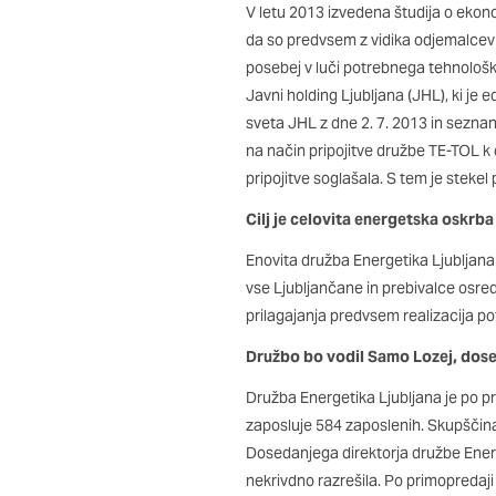
V letu 2013 izvedena študija o ekono
Potrdi moje izbire
da so predvsem z vidika odjemalcev 
posebej v luči potrebnega tehnološk
Javni holding Ljubljana (JHL), ki je 
sveta JHL z dne 2. 7. 2013 in seznan
na način pripojitve družbe TE-TOL k 
pripojitve soglašala. S tem je stekel p
Cilj je celovita energetska oskrba
Enovita družba Energetika Ljubljan
vse Ljubljančane in prebivalce osred
prilagajanja predvsem realizacija po
Družbo bo vodil Samo Lozej, dose
Družba Energetika Ljubljana je po pr
zaposluje 584 zaposlenih. Skupščina
Dosedanjega direktorja družbe Energe
nekrivdno razrešila. Po primopredaj