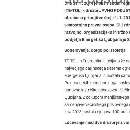
so nastavljeni samo kot
Dne 31. 1. 2014 je bila v sodni
zasebnosti, prijava ali
(TE-TOL) k družbi JAVNO PODJETJ
vas opozori na njih. V
obračuna pripojitve šteje 1. 1. 20
samostojna pravna oseba. Cilj zdr
razvojno, organizacijsko in tržno 
Piškotki za učinkovito
podjetja Energetika Ljubljana je 
S temi piškotki štejem
Sodelovanje, dolgo pol stoletja
našega spletnega mesta
opazujemo, kako se obi
TE-TOL in Energetika Ljubljana že o
in anonimni. Če uporab
največjega daljinskega sistema ogrev
energetika Ljubljana in postala samo
Po desetletjih medsebojnega poslovn
Piškotki za ciljno usm
ponovno lastniško povezovati. Večin
Te piškotke nastavijo n
Ljubljana. Z odkupom manjšinskega
izdelavo profila vaših 
zamenjave večinskega poslovnega de
mestih. Pri delu upor
leta 2013 postala njegova 100-odst
teh piškotkov, ne bost
Ločevanje med dve družbi je z vi