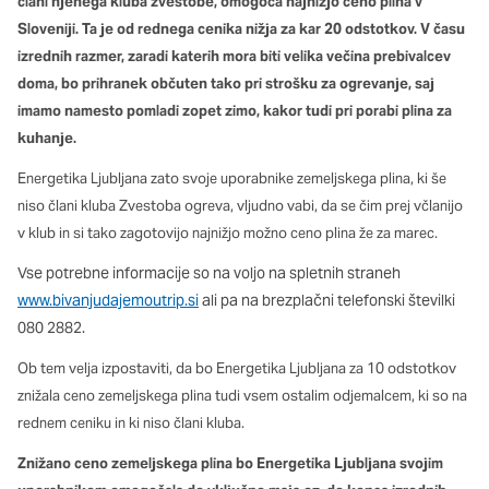
člani njenega kluba zvestobe, omogoča najnižjo ceno plina v
Ti piškotki so nujni za delovanje spletnega mesta, zato jih v
Sloveniji. Ta je od rednega cenika nižja za kar 20 odstotkov. V času
naših sistemih ni mogoče izklopiti. Običajno so nastavljeni
izrednih razmer, zaradi katerih mora biti velika večina prebivalcev
samo kot odziv na vaša dejanja, ki vodijo do storitvenih zahtev,
doma, bo prihranek občuten tako pri strošku za ogrevanje, saj
na primer nastavitev zasebnosti, prijava ali izpolnjevanje
obrazcev. Na voljo imate nastavitev, da brskalnik blokira te
imamo namesto pomladi zopet zimo, kakor tudi pri porabi plina za
piškotke ali vas opozori na njih. V tem primeru nekateri deli
kuhanje.
spletnega mesta ne bodo delovali.
Energetika Ljubljana zato svoje uporabnike zemeljskega plina, ki še
niso člani kluba Zvestoba ogreva, vljudno vabi, da se čim prej včlanijo
Piškotki za učinkovitost delovanja
v klub in si tako zagotovijo najnižjo možno ceno plina že za marec.
S temi piškotki štejemo obiske in izvor prometa, da lahko
merimo in izboljšamo učinkovitost delovanja našega spletnega
Vse potrebne informacije so na voljo na spletnih straneh
mesta. Z njimi prepoznamo, katera mesta so najbolj in najmanj
www.bivanjudajemoutrip.si
ali pa na brezplačni telefonski številki
priljubljena, in opazujemo, kako se obiskovalci pomikajo po
080 2882.
spletnem mestu. Podatki, ki jih piškotki zbirajo, so združeni in
anonimni. Če uporabo teh piškotkov zavrnete, ne bomo vedeli,
Ob tem velja izpostaviti, da bo Energetika Ljubljana za 10 odstotkov
kdaj ste obiskali naše spletno mesto.
znižala ceno zemeljskega plina tudi vsem ostalim odjemalcem, ki so na
rednem ceniku in ki niso člani kluba.
Piškotki za ciljno usmerjenost
Znižano ceno zemeljskega plina bo Energetika Ljubljana svojim
Te piškotke nastavijo naši oglaševalski partnerji. Partnerska