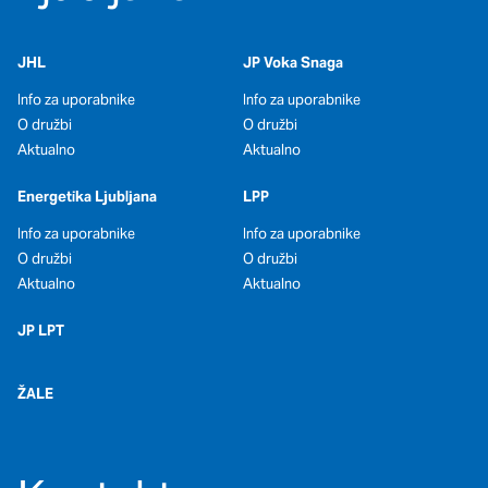
oglaševalska podjetja jih lahko uporabljajo za izdelavo profila
vaših interesov, ki ga nato uporabijo za prikazovanje ustreznih
oglasov na drugih spletnih mestih. Pri delu uporabljajo
JHL
JP Voka Snaga
edinstveno prepoznavanje vašega brskalnika in naprave. Če
zavrnete uporabo teh piškotkov, ne boste deležni našega
Info za uporabnike
Info za uporabnike
ciljnega spletnega oglaševanja.
O družbi
O družbi
Aktualno
Aktualno
Potrdi moje izbire
Energetika Ljubljana
LPP
DOVOLI VSE
Info za uporabnike
Info za uporabnike
O družbi
O družbi
Aktualno
Aktualno
JP LPT
ŽALE