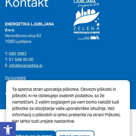
Kontakt
ENERGETIKA LJUBLJANA
d.o.o.
Verovškova ulica 62
1000 Ljubljana
T: 080 2882
T: 01 588 90 00
E:
info@energetika.si
Vsi kontakti
Ta spletna stran uporablja piškotke. Obvezni piškotki in
piškotki, ki ne obdelujejo osebnih podatkov, so že
nameščeni. Z vašim soglasjem pa vam bomo naložili tudi
piškotke za izboljšanje vaše uporabniške izkušnje. Več
informacij o piškotkih si lahko preberite na strani Piškotki,
Open toolbar
kjer lahko tudi urejate nastavitve.
© 2026 Javni Holding Ljubljana
Pravno obvestilo
Piškotki